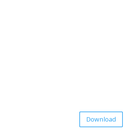
2nd Global Forum of Intelle
University Institute of Lis
20-21 May 2019
Download