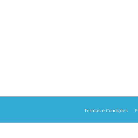
https://doi.org/10.1016/j.j
Termos e Condições
P