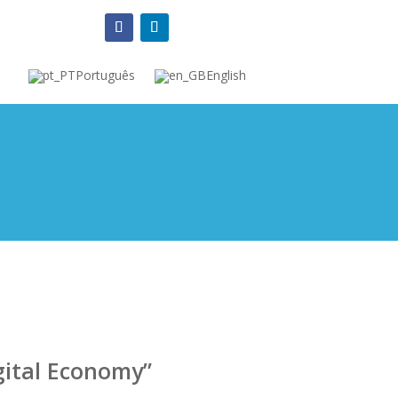
Português
English
igital Economy”